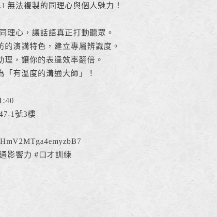
AI 無法複製的同理心與個人魅力！
與同理心，讓話語真正打動聽眾。
法模仿的演講特色，建立專屬辨識度。
最強助理，讓你的表達效率翻倍。
為「有溫度的溝通大師」！
:40
7-1號3樓
e/3HmV2MTga4emyzbB7
溝通影響力 #口才訓練