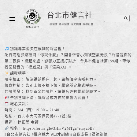
台北市健言社
一朝健言 終身健言 接受訓練 服務社會
別讓專業消失在模糊的聲音裡！
認真講話卻總被問「你說什麼」？開會聲音小到被空氣淹沒？聲音是你的
第二張臉，聽起來虛，影響力直接打對折！台北市健言社第159期，帶你
找回聲音的「權威感」與「渲染力」。
課程精華：
咬字校正： 解決講話糊在一起，讓每個字清晰有力。
氣息控制： 告別上氣不接下氣，學會穩定腹式呼吸。
共鳴開發： 找到黃金共鳴腔，讓聲音更有質感與層次。
告別含糊不清，讓聲音成為你的影響力武器！
報名資訊：
時間： 6/4（四）19:00 – 21:40
地點： 台北市大同區保安街47-1號3樓
講師： 徐正恩 老師
報名： https://forms.gle/3HmV2MTga4emyzbB7
#台北市健言社 #聲音魅力 #口才訓練 #自我成長 #語調訓練