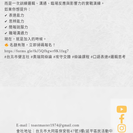
而是一次訓練邏輯、溝通、臨場反應與影響力的實戰演練。
如果你想提升：
✔ 表達能力
✔ 思辨能力
✔ 簡報說服力
✔ 職場溝通力
現在，就是加入的時候。
名額有限，立即掃碼報名！
https://forms.gle/fkJ5Qfhgwr9K1fug7
#台北市健言社 #奧瑞岡辯論 #攻守交鋒 #辯論課程 #口語表達#邏輯思考
E-mail：
toastmaster1974@gmail.com
會社地址：台北市大同區保安街47號3樓(延平區民活動中