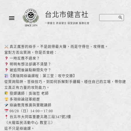
台北市健言社
一朝健言 終身健言 接受訓練 服務社會
真正厲害的辯手，不是說得最大聲，而是守得住、攻得進。
當對方丟出質詢，你是否曾經：
一時反應不過來？
明明有想法卻講不清楚？
被追問後論點瞬間失守？
【奧瑞岡辯論課程｜第三堂：攻守交鋒】
從質詢陷阱、答辯技巧，到如何拆解對手邏輯、穩住自己的立場，帶你建
立真正有力量的攻防能力。
授課講師｜吳瑞哲 老師
多項辯論冠軍經歷
辯論教育推廣與實戰講師
06/28（日）14:00－17:00
台北市大同區重慶北路三段347號2樓
（大龍區民活動中心 教室三）
這不只是辯論課。