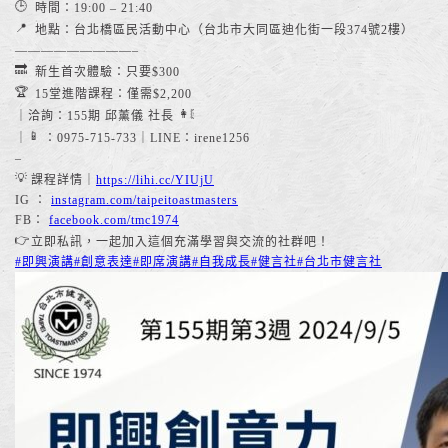
時間：19:00 – 21:40
地點：台北橋區民活動中心（台北市大同區迪化街一段374號2樓）
—————————–
新生首次體驗：只要$300
15堂進階課程：僅需$2,200
｜洽詢：155期 邱薰儀 社長
｜
：0975-715-733｜LINE：irene1256
–
課程詳情｜
https://lihi.cc/YIUjU
IG ：
instagram.com/taipeitoastmasters
FB：
facebook.com/tmc1974
立即私訊，一起加入這個充滿學習與交流的社群吧！
#即興演講
#創意表達
#即席演講
#自我成長
#健言社
#台北市健言社