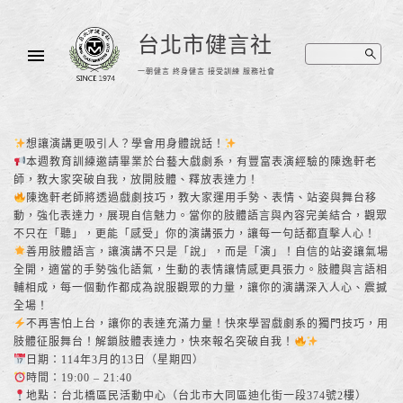
台北市健言社
一朝健言 終身健言 接受訓練 服務社會
想讓演講更吸引人？學會用身體說話！
本週教育訓練邀請畢業於台藝大戲劇系，有豐富表演經驗的陳逸軒老
師，教大家突破自我，放開肢體、釋放表達力！
陳逸軒老師將透過戲劇技巧，教大家運用手勢、表情、站姿與舞台移
動，強化表達力，展現自信魅力。當你的肢體語言與內容完美結合，觀眾
不只在「聽」，更能「感受」你的演講張力，讓每一句話都直擊人心！
善用肢體語言，讓演講不只是「說」，而是「演」！自信的站姿讓氣場
全開，適當的手勢強化語氣，生動的表情讓情感更具張力。肢體與言語相
輔相成，每一個動作都成為說服觀眾的力量，讓你的演講深入人心、震撼
全場！
不再害怕上台，讓你的表達充滿力量！快來學習戲劇系的獨門技巧，用
肢體征服舞台！解鎖肢體表達力，快來報名突破自我！
日期：114年3月的13日（星期四）
時間：19:00 – 21:40
地點：台北橋區民活動中心（台北市大同區迪化街一段374號2樓）