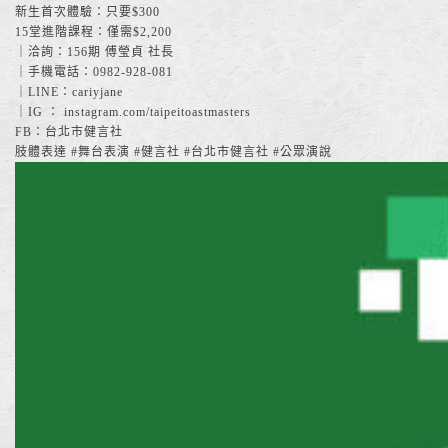
新生首次體驗：只要$300
15堂進階課程：僅需$2,200
｜洽詢：156期 傅瑩貞 社長
｜手機電話：0982-928-081
｜LINE：cariyjane
｜IG ： instagram.com/taipeitoastmasters
FB：台北市健言社
肢體表達 #舞台表演 #健言社 #台北市健言社 #公眾演說