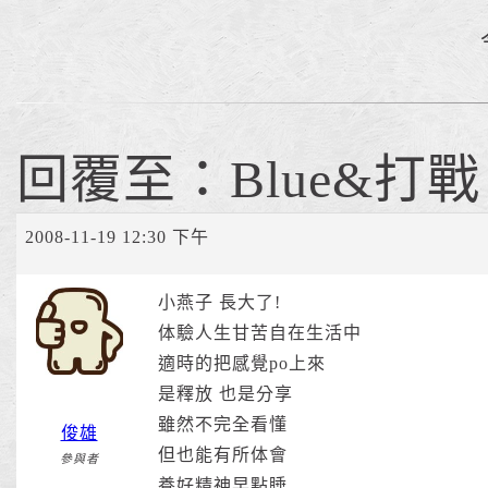
回覆至：Blue&打戰
2008-11-19 12:30 下午
小燕子 長大了!
体驗人生甘苦自在生活中
適時的把感覺po上來
是釋放 也是分享
雖然不完全看懂
俊雄
但也能有所体會
參與者
養好精神早點睡