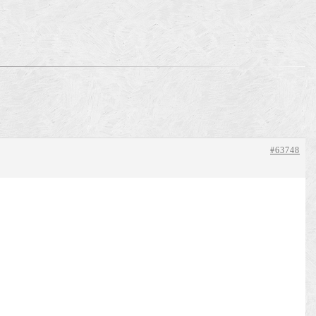
。
#63748