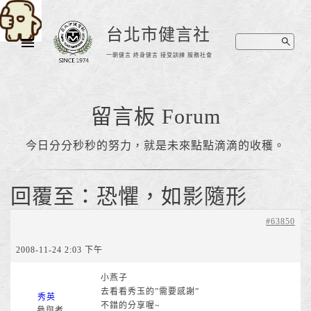
台北市健言社
一朝健言 終身健言 接受訓練 服務社會
留言板 Forum
今日分分秒秒的努力，就是未來點點滴滴的收穫。
回覆至：恐懼，如影隨形
#63850
2008-11-24 2:03 下午
小燕子
去看看秀玉的”需要感謝”
秀英
不錯的分享喔~
參與者