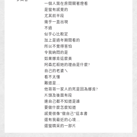
一個人窩在房間關著燈看
是蠻有感覺的
尤其前半段
幾乎一直出現
不過
似乎心比較定
加上是過年期間看的
所以不覺得害怕
令我納悶的是
如果娜肯這麼美
阿森尼殺她的理由是什麼?
自己的老婆ㄟ
看不太懂
難道是…
他哥哥一家人的死是因為娜肯?
片頭及後面有段
連自己都不知道是誰
要做什麼怎麼知道
感覺很像”做自己”這本書
還有我最近的心境…
還蠻精采的一部片