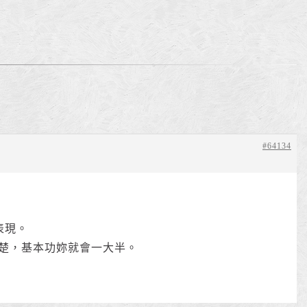
。
#64134
表現。
楚，基本功妳就會一大半。