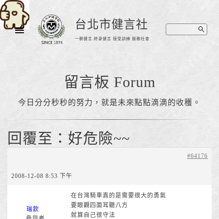
台北市健言社
一朝健言 終身健言 接受訓練 服務社會
留言板 Forum
今日分分秒秒的努力，就是未來點點滴滴的收穫。
回覆至：好危險~~
#64176
2008-12-08 8:53 下午
在台灣騎車真的是需要很大的勇氣
要眼觀四面耳聽八方
瑞欽
就算自己很守法
參與者