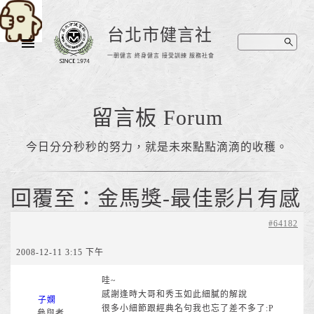
台北市健言社
一朝健言 終身健言 接受訓練 服務社會
留言板 Forum
今日分分秒秒的努力，就是未來點點滴滴的收穫。
回覆至：金馬獎-最佳影片有感
#64182
2008-12-11 3:15 下午
哇~
感謝逢時大哥和秀玉如此細膩的解說
子嫻
很多小細節跟經典名句我也忘了差不多了:P
參與者