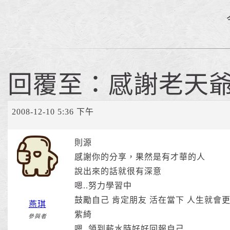
回覆至：感謝老天
2008-12-10 5:36 下午
則源
感謝你的分享，果然是有才華的人
說出來的話就很有深意
嗯..努力學習中
鼓勵自己 肯定朋友 活在當下 人生就會
燕琪
紫綺
參與者
嗯..領到薪水時好好回報自己