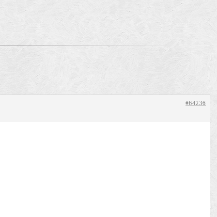
。
#64236