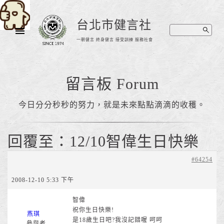
台北市健言社
一朝健言 終身健言 接受訓練 服務社會
留言板 Forum
今日分分秒秒的努力，就是未來點點滴滴的收穫。
回覆至：12/10智偉生日快樂
#64254
2008-12-10 5:33 下午
智偉
祝你生日快樂!
燕琪
是18歲生日吧?我沒記錯喔 呵呵
參與者