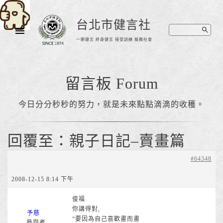
台北市健言社
一朝健言 終身健言 接受訓練 服務社會
留言板 Forum
今日分分秒秒的努力，就是未來點點滴滴的收穫。
回覆至：親子日記–賣畫篇
#64348
2008-12-15 8:14 下午
俊福
你講得對,
予慈
“要因為自己喜歡畫而畫
參與者