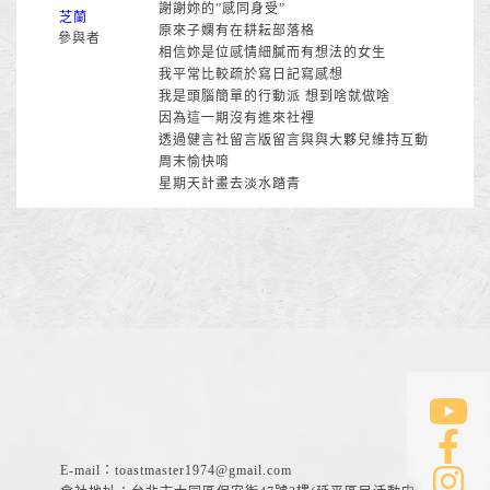
謝謝妳的”感同身受”
芝蘭
原來子嫻有在耕耘部落格
參與者
相信妳是位感情細膩而有想法的女生
我平常比較疏於寫日記寫感想
我是頭腦簡單的行動派 想到啥就做啥
因為這一期沒有進來社裡
透過健言社留言版留言與與大夥兒維持互動
周末愉快唷
星期天計畫去淡水踏青
E-mail：
toastmaster1974@gmail.com