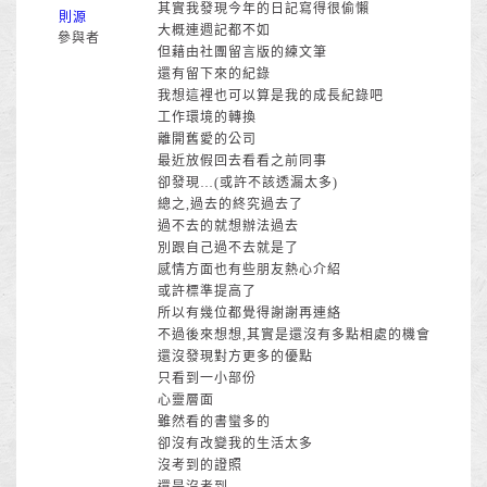
其實我發現今年的日記寫得很偷懶
則源
大概連週記都不如
參與者
但藉由社團留言版的練文筆
還有留下來的紀錄
我想這裡也可以算是我的成長紀錄吧
工作環境的轉換
離開舊愛的公司
最近放假回去看看之前同事
卻發現…(或許不該透漏太多)
總之,過去的終究過去了
過不去的就想辦法過去
別跟自己過不去就是了
感情方面也有些朋友熱心介紹
或許標準提高了
所以有幾位都覺得謝謝再連絡
不過後來想想,其實是還沒有多點相處的機會
還沒發現對方更多的優點
只看到一小部份
心靈層面
雖然看的書蠻多的
卻沒有改變我的生活太多
沒考到的證照