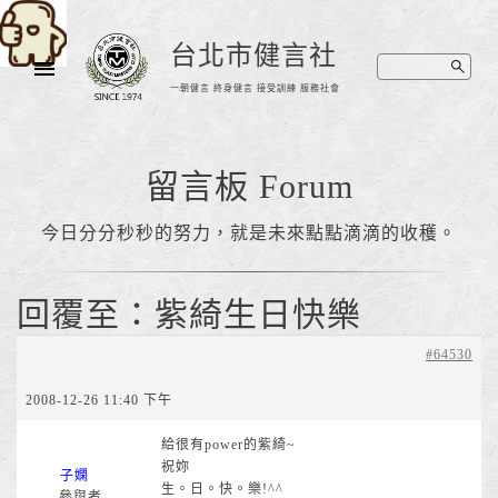
台北市健言社
一朝健言 終身健言 接受訓練 服務社會
留言板 Forum
今日分分秒秒的努力，就是未來點點滴滴的收穫。
回覆至：紫綺生日快樂
#64530
2008-12-26 11:40 下午
給很有power的紫綺~
祝妳
子嫻
生。日。快。樂!^^
參與者