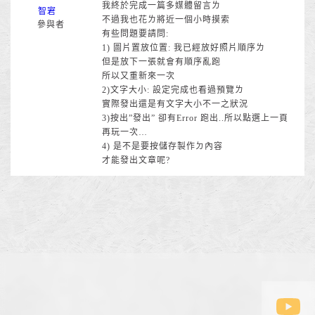
我終於完成一篇多媒體留言ㄌ
智宭
不過我也花ㄌ將近一個小時摸索
參與者
有些問題要請問:
1) 圖片置放位置: 我已經放好照片順序ㄌ
但是放下一張就會有順序亂跑
所以又重新來一次
2)文字大小: 設定完成也看過預覽ㄌ
實際發出還是有文字大小不一之狀況
3)按出”發出” 卻有Error 跑出..所以點選上一頁
再玩一次…
4) 是不是要按儲存製作ㄉ內容
才能發出文章呢?