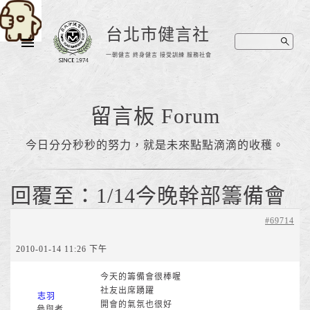
台北市健言社
一朝健言 終身健言 接受訓練 服務社會
留言板 Forum
今日分分秒秒的努力，就是未來點點滴滴的收穫。
回覆至：1/14今晚幹部籌備會
#69714
2010-01-14 11:26 下午
今天的籌備會很棒喔
社友出席踴躍
志羽
開會的氣氛也很好
參與者