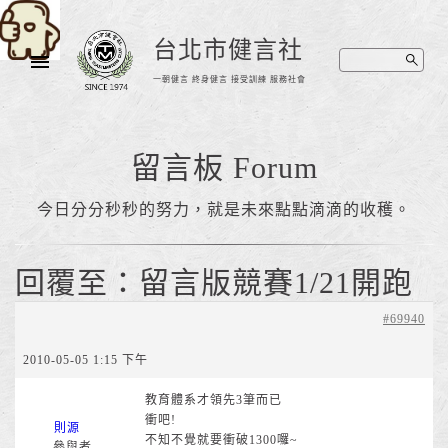
台北市健言社
一朝健言 終身健言 接受訓練 服務社會
留言板 Forum
今日分分秒秒的努力，就是未來點點滴滴的收穫。
回覆至：留言版競賽1/21開跑
#69940
2010-05-05 1:15 下午
教育體系才領先3筆而已
衝吧!
則源
不知不覺就要衝破1300囉~
參與者