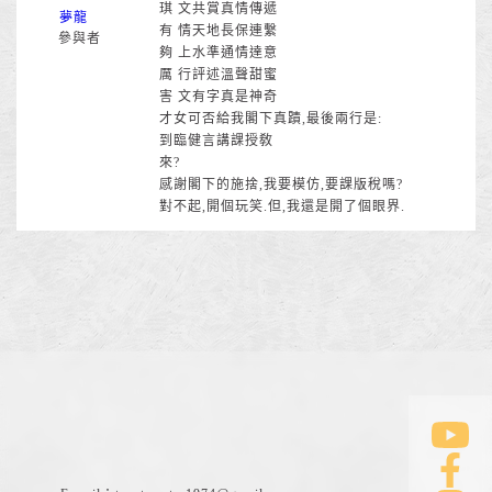
琪 文共賞真情傳遞
夢龍
有 情天地長保連繫
參與者
夠 上水準通情達意
厲 行評述溫聲甜蜜
害 文有字真是神奇
才女可否給我閣下真蹟,最後兩行是:
到臨健言講課授敎
來?
感謝閣下的施捨,我要模仿,要課版稅嗎?
對不起,開個玩笑.但,我還是開了個眼界.