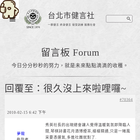
台北市健言社
一朝健言 終身健言 接受訓練 服務社會
留言板 Forum
今日分分秒秒的努力，就是未來點點滴滴的收穫。
回覆至：很久沒上來啦哩囉~
#70364
2010-02-15 6:42 下午
秀英社長的出現總會讓人覺得溫暖氣氛即降臨人
間,琴棋詩畫花月酒博煙茶,樣樣精通,只是一暏風
夢龍
采要憑運氣,多進社團就對了.
參與者