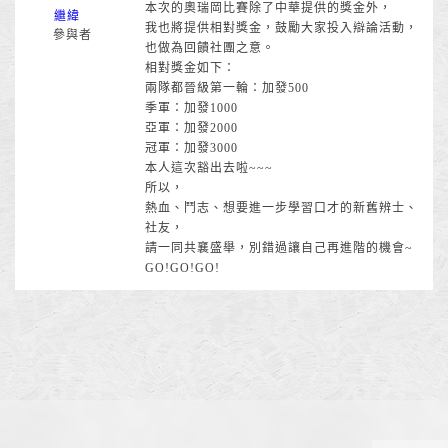
本次的奧瑞岡比賽除了中華提供的獎金外，
繼緯
我也將提供相對獎金，鼓勵大家投入辯論活動，
參與者
也做為回饋社團之意。
相對獎金如下：
兩隊都晉級第一輪：加發500
季軍：加發1000
亞軍：加發2000
冠軍：加發3000
本人這次豁出去啦~~~
所以，
熱血、鬥志、想要進一步學習口才的新舊辨士、
社友，
請一同共襄盛舉，別錯過讓自己再進階的機會~
GO!GO!GO!