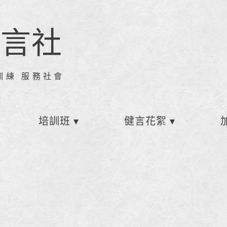
健言社
訓練 服務社會
培訓班
健言花絮