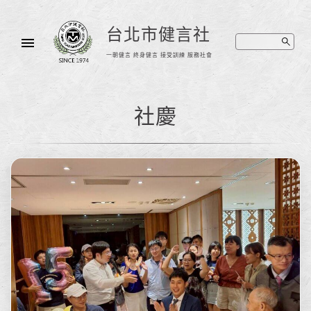
台北市健言社
一朝健言 終身健言 接受訓練 服務社會
社慶