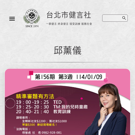
台北市健言社
一朝健言 終身健言 接受訓練 服務社會
邱薰儀