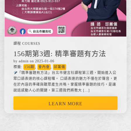
課程 COURSES
156期第3週: 精準審題有方法
by admin on 2025-01-06
標籤:
156期
,
會內會
,
邱薰儀
「精準審題有方法」台北市健言社課程第三週，開始進入公
眾口語表達的核心課程囉。 口語表達的魅力不僅在於聲音，更
在於內容的準確與聽眾產生共鳴。掌握精準審題的技巧，是讓
說話感動人心的關鍵，第三週我們將教大 […]
LEARN MORE