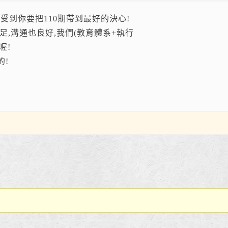
感受到你要把110期帶到最好的決心!
足,溝通也良好,我們(教育體系+執行
喔!
的!