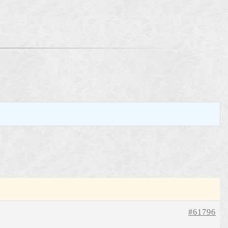
。
#61796