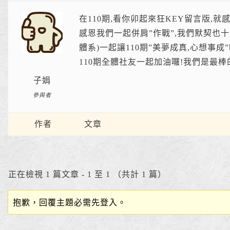
在110期,看你卯起來狂KEY留言版,就
感恩我們一起併肩”作戰”,我們默契也十
體系)一起讓110期”美夢成真,心想事成”
110期全體社友一起加油囉!我們是最棒
子娟
參與者
作者
文章
正在檢視 1 篇文章 - 1 至 1 （共計 1 篇）
抱歉，回覆主題必需先登入。