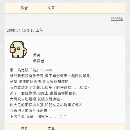
作者
文章
#59958
2008-04-15 8:16 上午
秀英
參與者
哪一站比較「站」?u3000
雖然我們沒有參予到,但不難想像車上熱鬧的景象,
芝蘭.渼渼的反應快,是大家都知道的,
我們雖然少了笑聲,但卻多了蚵仔麵線…….哈哈~
差了一個紅綠燈,沒跟上,東彎西轉隨便逛,
大哥說去吃麵線,就繞去新店啦~
伯大尼的那個小女孩,和我女兒小時候好像ㄛ
我再把之前照片找出來.
下次再去,我第一個報名………*_*
作者
文章