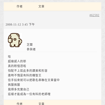
作者
文章
#62592
2008-11-12 3:45 下午
芝蘭
參與者
哇
超級感人的耶
真的粉惶恐啦
怕配不上如此多的讚美和形容
逢時不愧是有料的機智王
信手拈來就可以把歌名串聯在文章當中
佩服佩服
我得多充實自己
這樣才能成為一位有料的老師哩
作者
文章