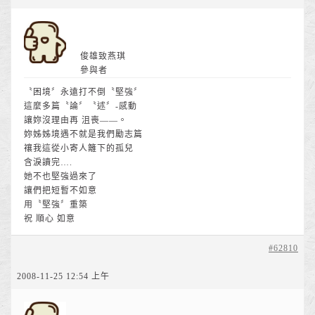
俊雄致燕琪
參與者
〝困境〞永遠打不倒〝堅強〞
這麼多篇〝論〞〝述〞-感動
讓妳沒理由再 沮喪——。
妳姊姊境遇不就是我們勵志篇
禳我這從小寄人籬下的孤兒
含淚讀完….
她不也堅強過來了
讓們把短暫不如意
用〝堅強〞重築
祝 順心 如意
#62810
2008-11-25 12:54 上午