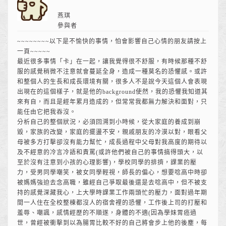
燕琪
參與者
~~~~~~~~以下是不愉快的事情，怕會影響自己心情的朋友請按上
一頁~~~~~
最近很多事情「卡」在一起，讓我覺得很不舒服，有時候那種不舒
服的感覺稍微不注意就會蔓延全身，造成一種莫名的恐懼感。或許
和整個人的生長和成長環境有關，很多人不是說今天這個人會表現
出現在的這個樣子，就是他的background使然，我的恐懼我知道其
來有自，而且是經年累月造成的，但常常我都無力解決和面對，只
能任由它把我吞沒。
分析自己的整個狀況，必須回溯到小時候，從大家庭的養成到崩
毀，家族的改變，家庭的擺盪不安，親戚朋友的冷漠以對，眼看父
母被多方打擊卻沒有能力幫忙，成長過程中父母對我高度的期待以
及不經意的冷言冷語和責罵(或許他們被自己的事情搞得頭大，以
至於沒有注意到小孩的心理影響)，學校同學的排擠，課業的壓
力，受男同學嘲笑，被女同學輕視，師長的偏心，想要唸高中時卻
被媽媽強迫去念高職，雖經自己爭取最後還是去唸高中，但不被支
持的感覺深藏我心，上大學時課業工作兩頭忙的壓力，面對過年期
間一人住在全校整棟都沒人的宿舍裡的恐懼，工作後上司的打壓和
羞辱、嘲諷，感情經歷的不順遂，身體的不適(因為學妹胃癌過
世，曾經被衝擊到以為腸胃比較不好的自己將會步上他的後塵，每