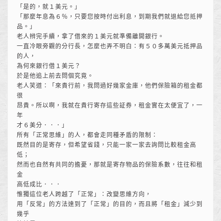
「是的，就１美元。」
「那麼年息為６％，只要您按時付出利息，到期我們就退給您抵押
品。」
老人辨完手續，拿了借來的１美元就準備離開銀行。
一直冷眼旁觀的分行長，怎麼也弄不明白：有５０多萬美元抵押品
的人，
為何來銀行借１美元？
於是他追上前去問個究竟。
老人笑道：「來貴行前，我問過好幾家金庫，他們保險箱的租金都
很
昂貴。所以啊，我就在貴行寄存這些証券，租金實在太便宜了，一
年
才６美分．．．」
所有「正常思維」的人，都會走同種矛盾的限制：
既然目的是寄存，但希望省錢，只能一家一家去詢問比較租金高
低；
然而也自然有共同的擔憂，那就是寄存物品的保險系數，往往和租
金
高低成比．．．
惟獨這位老人跨越了「正常」：改變思維方向，
用「反常」的方法達到了「正常」的目的，而且將「租金」減少到
幾乎