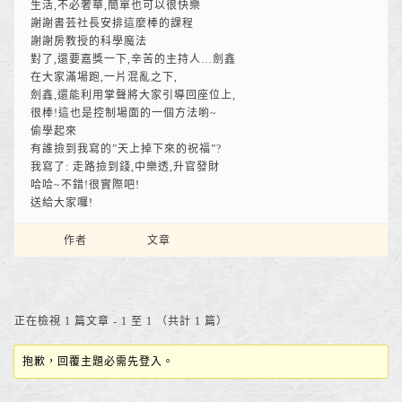
生活,不必奢華,簡單也可以很快樂
謝謝書芸社長安排這麼棒的課程
謝謝房教授的科學魔法
對了,還要嘉獎一下,辛苦的主持人…劍鑫
在大家滿場跑,一片混亂之下,
劍鑫,還能利用掌聲將大家引導回座位上,
很棒!這也是控制場面的一個方法喲~
偷學起來
有誰撿到我寫的”天上掉下來的祝福”?
我寫了: 走路撿到錢,中樂透,升官發財
哈哈~不錯!很實際吧!
送給大家囉!
作者
文章
正在檢視 1 篇文章 - 1 至 1 （共計 1 篇）
抱歉，回覆主題必需先登入。