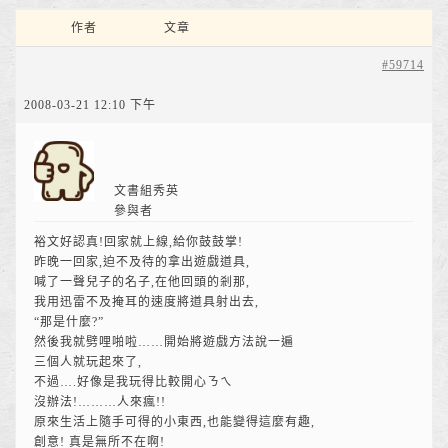
作者
文章
#59714
2008-03-21 12:10 下午
文書組秀英
參與者
裕文好認真!回家就上線,給你鼓鼓掌!
昨晚一回家,迫不及待的拿出遊戲道具,
喊了一聲兒子的名子,在他回頭的剎那,
我用迅雷不及掩耳的速度將道具射出去,
“那是什麼?”
然後我就劈哩啪啦……開始將遊戲方法說一遍
三個人就玩起來了,
不過….好像是我玩得比較開心ㄋㄟ
沒辦法!………人來瘋!!
原來生活上隨手可得的小東西,也能變得這麼有趣,
創意! 真是無所不在啊!