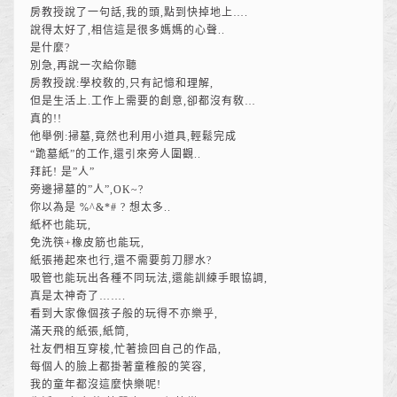
房教授說了一句話,我的頭,點到快掉地上….
說得太好了,相信這是很多媽媽的心聲..
是什麼?
別急,再說一次給你聽
房教授說:學校敎的,只有記憶和理解,
但是生活上.工作上需要的創意,卻都沒有敎…
真的!!
他舉例:掃墓,竟然也利用小道具,輕鬆完成
“跪墓紙”的工作,還引來旁人圍觀..
拜託! 是”人”
旁邊掃墓的”人”,OK~?
你以為是 %^&*# ? 想太多..
紙杯也能玩,
免洗筷+橡皮筋也能玩,
紙張捲起來也行,還不需要剪刀膠水?
吸管也能玩出各種不同玩法,還能訓練手眼協調,
真是太神奇了…….
看到大家像個孩子般的玩得不亦樂乎,
滿天飛的紙張,紙筒,
社友們相互穿梭,忙著撿回自己的作品,
每個人的臉上都掛著童稚般的笑容,
我的童年都沒這麼快樂呢!