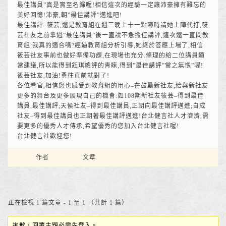
最佳講員”真是實至名歸喔!相信這次的經驗一定讓沛豪擁有難忘的
美好回憶!沛豪,朝”最佳講評”邁進吧!
最佳講評–筱芸,還是教育組在週三晚上十一點臨時請她上陣代打,筱
芸社友之前拿過”最佳講員”後一直說不急擔任講評,這次還一直問教
育組:我真的適合嗎?經過教育組分析引導,她終於答應上場了,相信
筱芸社友事前也做好準備功課,在現場也充分.條理的給二位講員適
當建議,所以能得到鈺琪總評的青睞,得到”最佳講評”當之無愧”喔!
筱芸社友,加油!勇往直前就對了!
各位看官,相信您也感受到教育組的用心–在鼓勵新社友,給與新社友
更多的舞台及更多展現自己的機會:如108期新社友筱芸–得到最佳
講員,最佳講評;天侯社友–得到最佳講員,正朝向最佳講評邁進;自成
社友–得到最佳講員也正朝著最佳講評邁進!台北健言社人才濟濟,需
要更多的優秀人才傳承,希望優秀的您加入台北健言社喔!
台北健言社歡迎您!
作者
文章
正在檢視 1 篇文章 - 1 至 1 （共計 1 篇）
抱歉，回覆主題必需先登入。