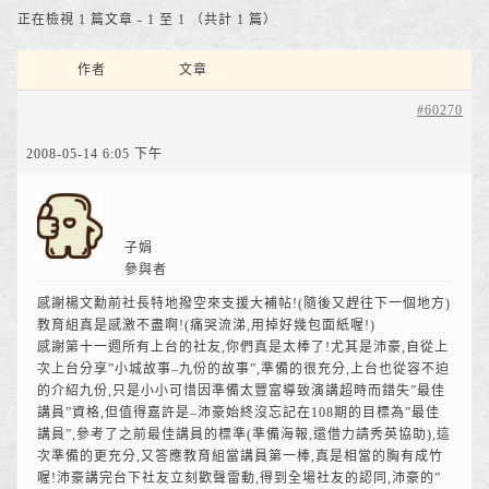
正在檢視 1 篇文章 - 1 至 1 （共計 1 篇）
作者
文章
#60270
2008-05-14 6:05 下午
子娟
參與者
感謝楊文勳前社長特地撥空來支援大補帖!(隨後又趕往下一個地方)
教育組真是感激不盡啊!(痛哭流涕,用掉好幾包面紙喔!)
感謝第十一週所有上台的社友,你們真是太棒了!尤其是沛豪,自從上
次上台分享”小城故事–九份的故事”,準備的很充分,上台也從容不迫
的介紹九份,只是小小可惜因準備太豐富導致演講超時而錯失”最佳
講員”資格,但值得嘉許是–沛豪始終沒忘記在108期的目標為”最佳
講員”,參考了之前最佳講員的標準(準備海報,還借力請秀英協助),這
次準備的更充分,又答應教育組當講員第一棒,真是相當的胸有成竹
喔!沛豪講完台下社友立刻歡聲雷動,得到全場社友的認同,沛豪的”