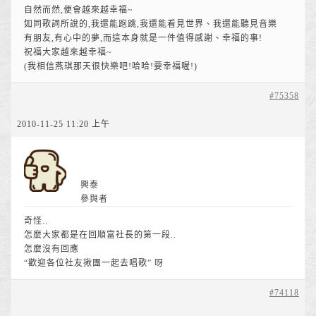
自然而然,便會越來越幸福~
如同歌詞所說的,我還能跑跳,我還能看見世界、我還能聽見音樂
有朋友,有心中的夢,而這本身就是一件值得感謝、幸福的事!
祝福大家越來越幸福~
(我相信燕琪那天很快樂吧!哈哈!要幸福喔!)
#75358
2010-11-25 11:20 上午
興泰
參與者
奇怪..
怎麼大家都是在回順富社長的第一段..
怎麼沒有回應
“歡迎各位社友揪團一起去唱歌” 呀
#74118