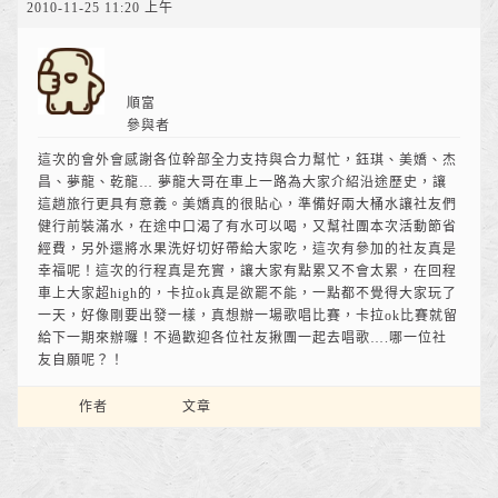
2010-11-25 11:20 上午
順富
參與者
這次的會外會感謝各位幹部全力支持與合力幫忙，鈺琪、美嬌、杰
昌、夢龍、乾龍… 夢龍大哥在車上一路為大家介紹沿途歷史，讓
這趟旅行更具有意義。美嬌真的很貼心，準備好兩大桶水讓社友們
健行前裝滿水，在途中口渴了有水可以喝，又幫社團本次活動節省
經費，另外還將水果洗好切好帶給大家吃，這次有參加的社友真是
幸福呢！這次的行程真是充實，讓大家有點累又不會太累，在回程
車上大家超high的，卡拉ok真是欲罷不能，一點都不覺得大家玩了
一天，好像剛要出發一樣，真想辦一場歌唱比賽，卡拉ok比賽就留
給下一期來辦囉！不過歡迎各位社友揪團一起去唱歌….哪一位社
友自願呢？！
作者
文章