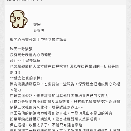
智宭
參與者
很開心由書芸姐手中得到最佳講員
昨天一時緊張
沒有充分表達內心的悸動
藉此po上完整講稿
也鼓勵親愛的大家持續在這裡挖寶! 因為在這裡學到的一切都是賺
到呀!!
**健言社真的很棒!
因為需要接觸客戶，也需要做一些報告。深深體會把話說到心坎裡
ㄉ魅力
在建言這條路，也曾經參加過其他社團想培養自己的反應力
可惜ㄉ是很少有小組討論&演練機會，只有聽老師講授技巧 & 理論
倒是上次社團有ㄍ收穫，就是認識到鼎王~~
也因為他的網路功力搜尋到健言社，才發現見山不是山的神奇
如果單純把話講好講流利，建言社絕對可以美夢成真。
但在這裡，收穫太多了!! 不是只有建言樂趣