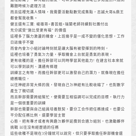
這裡認識了一群有趣的朋友，可以多認識各領域也多知道別人遇到
難題時候ㄉ處理方法
而且這裡充滿人情味，我需要活動點數完成集點，志誠大哥&鼎王
都會幫我收集。
健言還有三寶: 峻雄哥+書芸姐+瑞蘭老師持續對社團付出
充分感受”施比受更有福” 的價值
這裡多了腦力激盪的機會，上班幾乎是一成不變的僵化思想，工作
日誌幾乎不變
而會內會ㄉ小組討論時刻就是讓大腦有被發揮到的時刻，
這裡也培養了勇氣ㄉ力量，爭取機會上台就是勇氣的表現。
更有收穫的是，擔任幹部可以同時學習其他能力! 在建言社本來就
可以學到談判、溝通有條理
訓練言之有物，而擔任幹部更可以激發自己的潛力，就像現在擔任
總務職位，
以往神經非常大條的我，發現自己ㄉ神經有比較收縮了，也對數字
產生了親切感
而且幹部需要跨組幫忙，便需要互相協調可以完成的目標，執行力
是一個很重要的訓練
幹部也需要與自己組員培養默契，要分工合作把任務達成，也要公
平分配任務比例，還要學習主管
心態，把有專才或者有興趣ㄉ夥伴延攬到合適ㄉ組別，也激勵夥伴
挑戰 以往沒有經歷過的任務
這些收穫不是現在3分鐘就可以說完，但只要爭取擔任幹部機會還