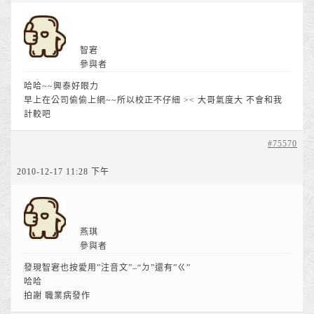
智宭
參與者
哈哈~~興泰好眼力
早上在公司偷偷上網~~所以校正不仔細 >< 大哥氣度大 不會和我
計較吧
#75570
2010-12-17 11:28 下午
燕琪
參與者
發現智宭也按愛用”注音文”–“ㄉ”還有”ㄍ”
哈哈
拍謝 職業病發作