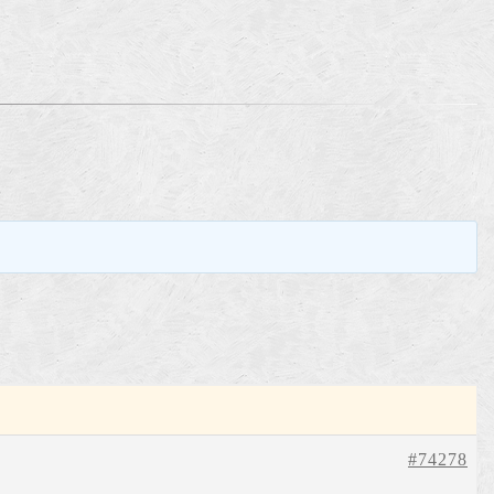
。
#74278