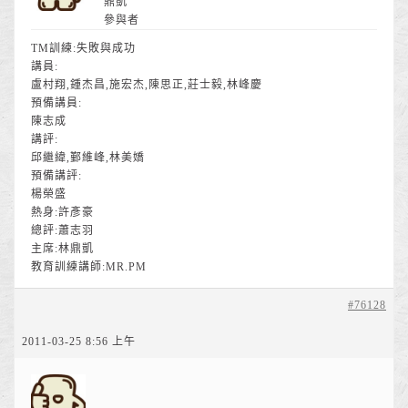
鼎凱
參與者
TM訓練:失敗與成功
講員:
盧村翔,鍾杰昌,施宏杰,陳思正,莊士毅,林峰慶
預備講員:
陳志成
講評:
邱繼緯,鄞維峰,林美嬌
預備講評:
楊榮盛
熱身:許彥豪
總評:蕭志羽
主席:林鼎凱
教育訓練講師:MR.PM
#76128
2011-03-25 8:56 上午