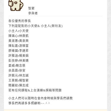
智宭
參與者
各位優秀的學長
下列是配對的小天使& 小主人(新社友)
小主人t小天使
陳瑀心t林鼎凱
黃淑惠t黃泉興
陳耘嘉t游順富
廖維國t李建昇
許雅涵t楊美娟
彭孜婷t林美嬌
姜威t鮑念慈
余昌霖t徐安
許銘元t林志誠
王景銘t楊智宭
簡麗紋t陳志成
若有任何課程&上台演練&撰稿等問題
小主人們可以隨時在會內會時候與學長們請教
學長們再請多多照顧喲~~ ^ ^