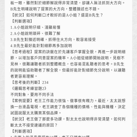
板一眼，雖然對於細節解說得非常清楚，卻讓人無法抓到大方向。
B先生明確說明了提案的大方向，整體描述也不錯。
【狀況】如何判斷口才較好的是A小姐？還是B先生？
【判斷選項】
1.A小姐說明仔細、淺顯易懂
2.A小姐說明瑣碎、很難了解
3.B先生對描述明確，抓得住大方向，較容易接受
4.B先生最好能針對細節再多加說明
【思考過程】提案的訣竅在於先讓客戶掌握全貌，再進一步說明細
節，以增加客戶同意提案的機率。A小姐從細節開始說明，見樹不
見林，很難讓聽者抓到整體概念，也容易混亂聽者的思考。B先生
的說明能協助聽者了解全貌，但最好能針對細節充分說明，以讓聽
者更容易理解。
【思考後的判斷】234
《邏輯思考練習題2》
不同對象，要用不同手法
【案例提要】老王工作能力很強、做事很有魄力。最近，太太說想
換一台液晶電視，老王調查了各個機種的價格、性能與機種，決定
試圖說服太太購買某個品牌。
【狀況】老王做了那麼多功課，對太太也說明得非常清楚，如何判
斷太太不接受建議的原因？
【判斷選項】