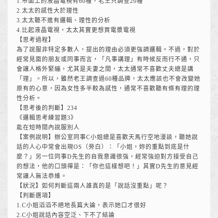
1.市面上的液晶電視有60種，老王只調查20種
2.太太的感性大於理性
3.太太聽不進有邏輯、理性的分析
4.比起液晶電視，太太其實更想買電漿電視
【思考過程】
為了說服非特定多數人，提出的理由必須更強調邏輯。不過，對於
經常見面的朋友或同事而言，「凡事講理」有時候反而行不通，只
會讓人格外緊繃，尤其是夫妻之間，太太通常不喜歡丈夫總是講
「理」。所以，雖然老王調查過60種品牌，太太應該也不會改變她
原有的心意，因為女性多半較為感性，通常不喜歡聽有條有理的理
性分析。
【思考後的判斷】234
《邏輯思考練習題3》
能在短時間內說服別人
【案例說明】辦公室同事C小姐總是喜歡天馬行空地漫談，聽她說
話的人心中常會出現OS（旁白）：「小姐，妳的重點到底是什
麼？」另一位同事D先生的自我意識很強，經常強迫對方接受自己
的想法，他的口頭禪是：「你也這樣想吧！」其實D先生的意見經
常讓人無法恭維。
【狀況】如何判斷這兩人誰真的是「說話沒重點」呢？
【判斷選項】
1.C小姐滔滔不絕地長篇大論，表示她口才很好
2.C小姐說話內容空泛、下不了結論