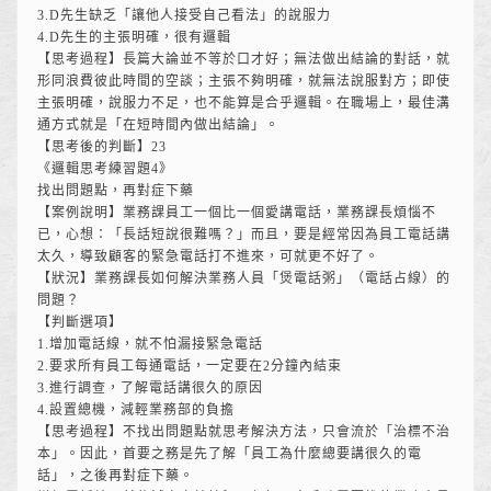
3.D先生缺乏「讓他人接受自己看法」的說服力
4.D先生的主張明確，很有邏輯
【思考過程】長篇大論並不等於口才好；無法做出結論的對話，就
形同浪費彼此時間的空談；主張不夠明確，就無法說服對方；即使
主張明確，說服力不足，也不能算是合乎邏輯。在職場上，最佳溝
通方式就是「在短時間內做出結論」。
【思考後的判斷】23
《邏輯思考練習題4》
找出問題點，再對症下藥
【案例說明】業務課員工一個比一個愛講電話，業務課長煩惱不
已，心想：「長話短說很難嗎？」而且，要是經常因為員工電話講
太久，導致顧客的緊急電話打不進來，可就更不好了。
【狀況】業務課長如何解決業務人員「煲電話粥」（電話占線）的
問題？
【判斷選項】
1.增加電話線，就不怕漏接緊急電話
2.要求所有員工每通電話，一定要在2分鐘內結束
3.進行調查，了解電話講很久的原因
4.設置總機，減輕業務部的負擔
【思考過程】不找出問題點就思考解決方法，只會流於「治標不治
本」。因此，首要之務是先了解「員工為什麼總要講很久的電
話」，之後再對症下藥。