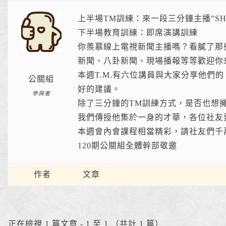
上半場TM訓練：來一段三分鐘主播”SH
下半場教育訓練：即席演講訓練
你羨慕線上電視新聞主播嗎？看膩了那
新聞、八卦新聞、現場播報等等歡迎你
本週T.M.有六位講員與大家分享他們
公關組
好的建議。
參與者
除了三分鐘的TM訓練方式，是否也想
我們傳授他集於一身的才華，各位社友
本週會內會課程相當精彩，請社友們千
120期公關組全體幹部敬邀
作者
文章
正在檢視 1 篇文章 - 1 至 1 （共計 1 篇）