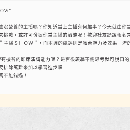
OW”
些沒營養的主播嗎？你知道當上主播有何趣事？今天就由你
來挑戰，或許可發掘你當主播的潛能喔！歡迎社友踴躍報名
的＂主播ＳＨＯＷ＂，而本週的總評則是舞台魅力及效果一流
擁有機智的即席演講能力呢？是否很羡慕不需思考就可脫口的
要排除萬難來加以學習進步喔！
萬不能錯過！