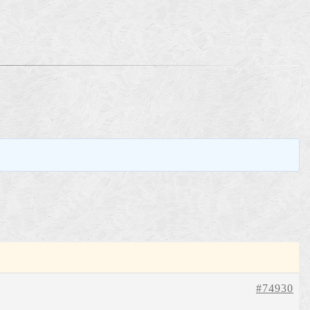
。
#74930