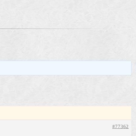
。
#77362