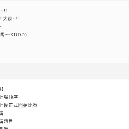
!!
大家~!!
~
~~XDDD)
明】
上場順序
上後正式開始比賽
講
講題目