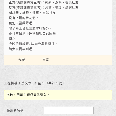
正方(應該譴責第三者)：彩莉、鴻娟、振東社友
反方(不該譴責第三者)：念慈、美玲、品瑢社友
副評審：維鋒、淑惠、杰昌社友
沒有上場的社友們，
更別只當觀眾喔！
除了為上台社友鼓掌叫好外，
更可當個地下評審檢視自己所學。
總之，
今晚的辯論賽7點30分準時開打，
請大家提早到喔！
作者
文章
正在檢視 1 篇文章 - 1 至 1 （共計 1 篇）
抱歉，回覆主題必需先登入。
使用者名稱: