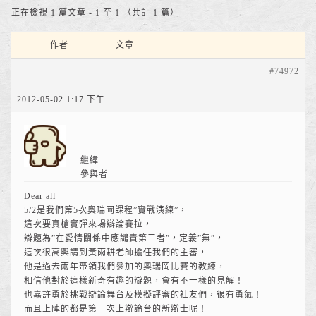
正在檢視 1 篇文章 - 1 至 1 （共計 1 篇）
作者
文章
#74972
2012-05-02 1:17 下午
繼緯
參與者
Dear all
5/2是我們第5次奧瑞岡課程”實戰演練”，
這次要真槍實彈來場辯論賽拉，
辯題為”在愛情關係中應譴責第三者”，定義”無”，
這次很高興請到黃雨耕老師擔任我們的主審，
他是過去兩年帶領我們參加的奧瑞岡比賽的教練，
相信他對於這樣新奇有趣的辯題，會有不一樣的見解！
也嘉許勇於挑戰辯論舞台及模擬評審的社友們，很有勇氣！
而且上陣的都是第一次上辯論台的新辯士呢！