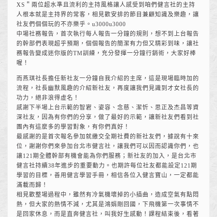
XS＂兩位超水準且流利的主持風格讓人感受到咱們健言社的主持
人根本就是主持界的常客，相見歡安排的節目兼顧知識及樂趣，讓
社友們個個玩的不亦樂乎。u3000u3000
中場社務報告，首次執行每人報告一分鐘的規則，想不到上台報告
的幹部們表現超乎預期，個個報告的簡潔有力但又精彩到味，讓社
務報告變成迷你版的TM訓練，充分發揮一分鐘行銷術，大家好棒
喔！
而燕琪社長擔任新社友一分鐘自我介紹的主席，這是現場臨時加的
流程，社長幽默風趣的介紹新社友，再度讓我們見識到才女社長的
功力，絕非浪得虛名！
感謝下半場上台示範的智宭、姿容、念慈、潔忻、思正及杰昌等資
深社友，因為有你們的分享，做了最好的示範，讓新社友們看到社
團內有這麼多的學習對象，有你們真好！
最感謝的是首次報名參加就繳交全期社費的新社友們，據說有十來
位，謝謝你們來參加台北市健言社，讓我們可以因而認識你們，也
讓121期全體幹部有機會能為你們服務；新社友的加入，是台北市
健言社持續38年進步的重要動力。也期許每位社友都能設定121期
學習的目標，善用健言學習手冊，相信各位入健言寶山，一定都能
滿載而歸！
相見歡整場過程中，雖然有冷氣機壞掉的小插曲，造成空氣有點悶
熱，但大家的熱情不減，尤其是鴻娟剛回國，下飛機第一次事情不
是回家休息，而是直奔健言社，叫我好生感動！課程結束後，看著