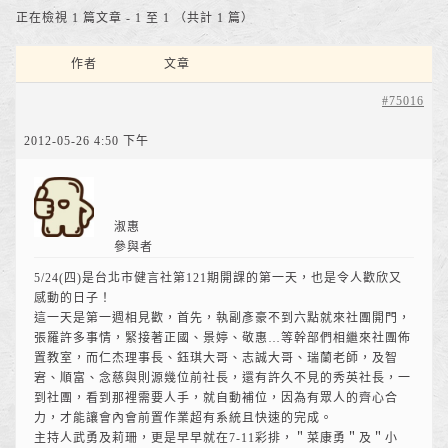
正在檢視 1 篇文章 - 1 至 1 （共計 1 篇）
作者
文章
#75016
2012-05-26 4:50 下午
淑惠
參與者
5/24(四)是台北市健言社第121期開課的第一天，也是令人歡欣又
感動的日子！
這一天是第一週相見歡，首先，執副彥豪不到六點就來社團開門，
張羅許多事情，緊接著正國、景婷、敬惠…等幹部們相繼來社團佈
置教室，而仁杰理事長、鈺琪大哥、志誠大哥、瑞蘭老師，及智
宭、順富、念慈與則源幾位前社長，還有許久不見的秀英社長，一
到社團，看到那裡需要人手，就自動補位，因為有眾人的齊心合
力，才能讓會內會前置作業超有系統且快速的完成。
主持人武勇及莉珊，更是早早就在7-11彩排，＂菜康勇＂及＂小