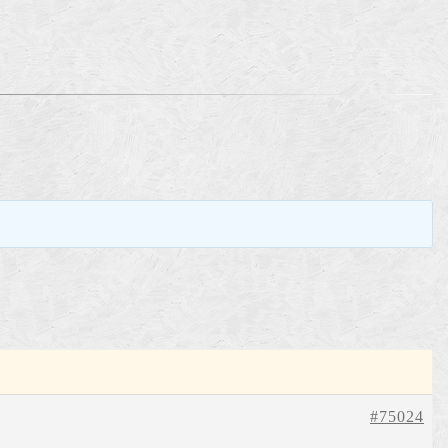
。
#75024