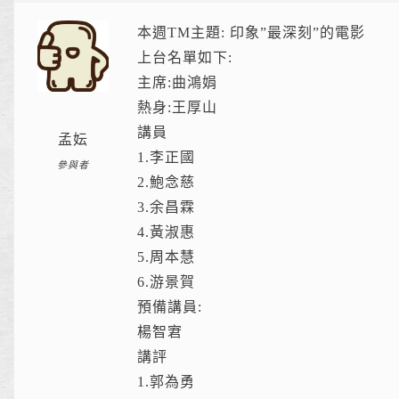
本週TM主題: 印象”最深刻”的電影
上台名單如下:
主席:曲鴻娟
熱身:王厚山
講員
孟妘
1.李正國
參與者
2.鮑念慈
3.余昌霖
4.黃淑惠
5.周本慧
6.游景賀
預備講員:
楊智宭
講評
1.郭為勇