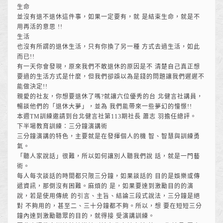
生命
並沒有退不退休這件事，如果一定要有，就 是結束生命，就是不
用再活的意思 !!
生活
也沒有所謂的退休生活，只有你換了另一種 方式去過生活，如此
而已!!
有一天你會發現，原來我們不敢退休的原因是不 清楚自己真正想
要過的生活方式是什麼，但我們卻誤以為是錢的問題讓我們遲遲不
能做決定!!
親愛的社友，你想要退休了嗎?就讓六位優秀的台 北健言社講員，
暢談他們的「退休大夢」，並為 我們能帶來一些夢幻的憧憬!!
本週TM訓練邀請到台北健言社第113期社長 蕭志 羽擔任總評。
下半場教育訓練：三分鐘演講術
三分鐘演講的特色，主要就是在發揮個人的機 智、智慧與訓練勇
氣。
「聽人家說話」很難，所以如何讓別人聽我們說 話，就是一門藝
術。
每人每次談話的時間都只限三分鐘，如果談話的 目的是娛樂或傳
遞資訊，那倒沒有困難。麻煩的 是，如果要達到激勵目的的演
說，若是使用傳統 的引言、主旨、結論三段式說法，三分鐘是絕
對 不夠用的，甚至二、三十分鐘都不夠。所以，想 要在短短三分
鐘內達到激勵聽眾的目的，就得接 受演講訓練。