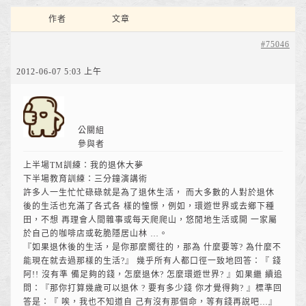
作者
文章
#75046
2012-06-07 5:03 上午
公關組
參與者
上半場TM訓練：我的退休大夢
下半場教育訓練：三分鐘演講術
許多人一生忙忙碌碌就是為了退休生活， 而大多數的人對於退休
後的生活也充滿了各式各 樣的憧憬，例如，環遊世界或去鄉下種
田，不想 再理會人間雜事或每天爬爬山，悠閒地生活或開 一家屬
於自己的咖啡店或乾脆隱居山林 …。
『如果退休後的生活，是你那麼嚮往的，那為 什麼要等? 為什麼不
能現在就去過那樣的生活?』 幾乎所有人都口徑一致地回答：『 錢
阿!! 沒有準 備足夠的錢，怎麼退休? 怎麼環遊世界? 』如果繼 續追
問：『那你打算幾歲可以退休 ? 要有多少錢 你才覺得夠? 』標準回
答是：『 唉，我也不知道自 己有沒有那個命，等有錢再說吧…』