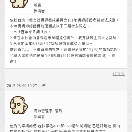
淑惠
參與者
依據台北市健言社講師養成委員會101年講師認證考試辦法規定，
本年度講師認證目前僅開放以下三類社友報名：
1.本社歷年來各期社長。
2.曾在本社會內會或週末課程擔任總評、教育訓練主持人之講師。
3.已參加本年6/16及6/17講師培訓養成營之學員。
歡迎符合以上三種資格的社友，踴躍報名參加9/1(六)的講師認證，
也請大家將他們邀請至FB社團(2012健言講師養成聚樂部) ，謝
謝！
#79191
2012-08-09 10:27 上午
講師營理事~碧珠
參與者
優秀的準講師們:趕快報名8/15和8/29講師試講喔 已租好場地:松山