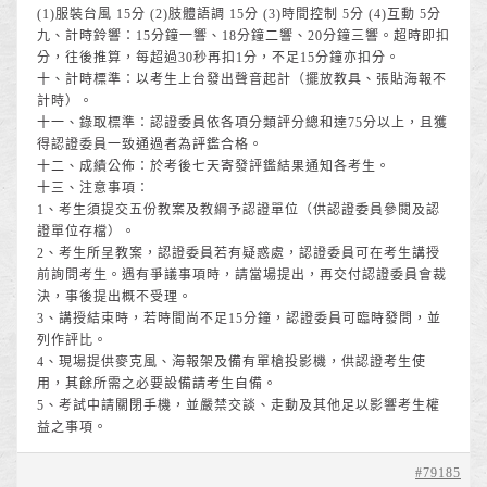
(1)服裝台風 15分 (2)肢體語調 15分 (3)時間控制 5分 (4)互動 5分
九、計時鈴響：15分鐘一響、18分鐘二響、20分鐘三響。超時即扣
分，往後推算，每超過30秒再扣1分，不足15分鐘亦扣分。
十、計時標準：以考生上台發出聲音起計（擺放教具、張貼海報不
計時）。
十一、錄取標準：認證委員依各項分類評分總和達75分以上，且獲
得認證委員一致通過者為評鑑合格。
十二、成績公佈：於考後七天寄發評鑑結果通知各考生。
十三、注意事項：
1、考生須提交五份教案及教綱予認證單位（供認證委員參閱及認
證單位存檔）。
2、考生所呈教案，認證委員若有疑惑處，認證委員可在考生講授
前詢問考生。遇有爭議事項時，請當場提出，再交付認證委員會裁
決，事後提出概不受理。
3、講授結束時，若時間尚不足15分鐘，認證委員可臨時發問，並
列作評比。
4、現場提供麥克風、海報架及備有單槍投影機，供認證考生使
用，其餘所需之必要設備請考生自備。
5、考試中請關閉手機，並嚴禁交談、走動及其他足以影響考生權
益之事項。
#79185