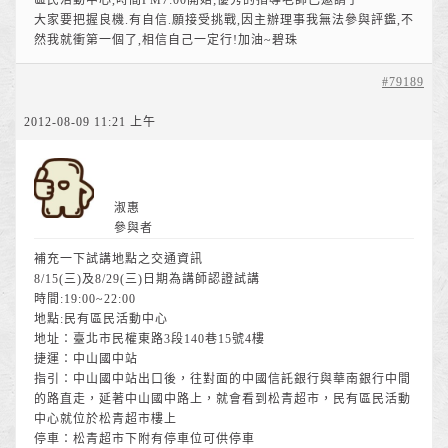
區民活動中心,時間PM7:00開始;優秀的指導老師已邀請了
大家要把握良機.有自信.願接受挑戰,因主辦理事我無法參與評鑑,不
然我就衝第一個了,相信自己一定行!加油~碧珠
#79189
2012-08-09 11:21 上午
淑惠
參與者
補充一下試講地點之交通資訊
8/15(三)及8/29(三)日期為講師認證試講
時間:19:00~22:00
地點:民有區民活動中心
地址：臺北市民權東路3段140巷15號4樓
捷運：中山國中站
指引：中山國中站出口後，往對面的中國信託銀行與華南銀行中間
的路直走，延著中山國中路上，就會看到松青超市，民有區民活動
中心就位於松青超市樓上
停車：松青超市下附有停車位可供停車