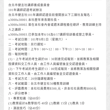
台北市健言社講師養成委員會
101年講師認證考試辦法
台北市健言社101年講師認證目前僅開放以下三類社友報名：
u3000u30001.本社歷年來各期社長。
u3000u30002.曾在本社會內會或週末課程擔任總評、教育訓練主持
人之講師。
u3000u30003.已參加本年6/16及6/17講師培訓養成營之學員。
一、考試日期：101年9月1日（星期六）。
二、考試地點：另行通知。
三、考試時間：上午9：00～12：00，下午13：30～18：00。
四、報到時間：
(1)、上午考試的考生請於08：30到達完成報到，並將教案及相關
授課資料交工作人員，由工作人員編號後呈交認證委員。
(2)、下午考試的考生請於13：00完成報到，並將教案及相關授課
資料交工作人員，由工作人員編號後呈交認證委員。
五、考試方式：20分鐘課程講授。
六、考試範圍：台北市健言社50種教育訓練
七、評鑑費用：本社社員費用$500,元，非本社社員費用$800元
八、評分標準：
1、專業知識（佔60分）
(1)教案設計&教學技巧 40分 (2)教綱 15分 (3)教具 5分
2、演說技巧（佔40分）