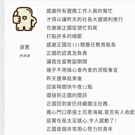
感謝所有選務工作人員的幫忙
才得以讓昨天的社長大選順利進行
也謝謝正國從頭忙到尾
打點許多的細節
感謝正國在121期擔任教育組長
淑惠
正國的認真及負責
參與者
讓我在當教副期間
幾乎不用操心會內會的流程事宜
昨天選舉結束後
回家時間快午夜12點
還接到正國的簡訊
正國回到家仍持續關注社務..
擔心門口那張土司男海報,是否有人收起
這實在是太足感心,令人感動了!
正國是個非常用心努力的青年