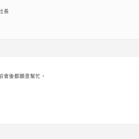
社長
前會後都願意幫忙，