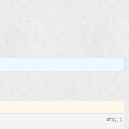
。
#79213