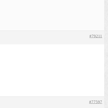
#79211
#77597