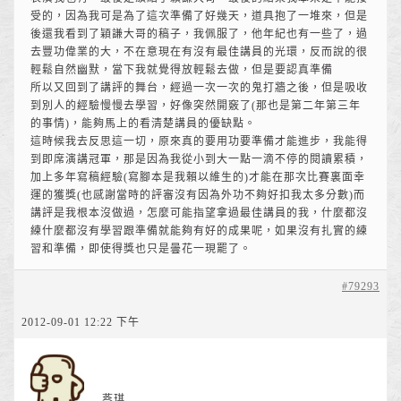
受的，因為我可是為了這次準備了好幾天，道具抱了一堆來，但是
後還我看到了穎謙大哥的稿子，我佩服了，他年紀也有一些了，過
去豐功偉業的大，不在意現在有沒有最佳講員的光環，反而說的很
輕鬆自然幽默，當下我就覺得放輕鬆去做，但是要認真準備
所以又回到了講評的舞台，經過一次一次的鬼打牆之後，但是吸收
到別人的經驗慢慢去學習，好像突然開竅了(那也是第二年第三年
的事情)，能夠馬上的看清楚講員的優缺點。
這時候我去反思這一切，原來真的要用功要準備才能進步，我能得
到即席演講冠軍，那是因為我從小到大一點一滴不停的閱讀累積，
加上多年寫稿經驗(寫腳本是我賴以維生的)才能在那次比賽裏面幸
運的獲獎(也感謝當時的評審沒有因為外功不夠好扣我太多分數)而
講評是我根本沒做過，怎麼可能指望拿過最佳講員的我，什麼都沒
練什麼都沒有學習跟準備就能夠有好的成果呢，如果沒有扎實的練
習和準備，即使得獎也只是曇花一現罷了。
#79293
2012-09-01 12:22 下午
燕琪