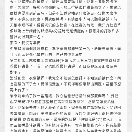
天，我當時心想糟糕了，即席演講要講什麼，我會不會腦袋卡住
啊，怎麼辦，好勝心很強的我，加上得過最佳講員兩次了，想說怎
麼樣也要拿到前三名，但是不知道會抽到什麼題目不知道怎麼準
備，不過又很興奮，想說好棒喔，有這麼多人可以聽我講話，前一
天根本睡不著，昏昏沉沉的去比賽，在比賽的時候，我只有抽籤準
備以及上台講話的那總共6分鐘時間是清醒的，很意外的打敗許多
舊社友得到第一名。
那次，我沒有準備……
如果以這兩個經驗來看，準不準備都能得第一名，幹麻要準備，而
且我即席好像也蠻在行的，自己志得意滿中…
第二期馬上就被推上去當講評(等於我才上台三次)我當時覺得都能
得最佳講員了，我一定也能得最佳講評，而且我即席又那麼厲害，
對吧？
沒想到第一次當講評，我完全不知道怎麼評，不知道該講什麼，胡
言亂語的下了台，覺得很受挫，不曉得哪個環節出問題，甚至不想
再上台了。
後來前輩給了我一些建議，我心裡也想當講評有那麼難嗎？(好勝
心又出現)不然我看那些最佳講評到底怎麼評，怎麼講怎麼給建
議，我試著去做，但大概過了兩期，完全與最佳講評無緣，又跑回
去當講員，想藉此平撫我受挫的感覺，沒想到剛好遇上兩個也很強
的講員-劍鑫和穎謙大哥，當時的題目是『假如我是(男)女人』，我
們三個拼最佳講員，你有道具我也有，你有樁腳我也有，你有肢體
表演我也有，最後是頒給了穎謙大哥，最後的結果我本來是不能接