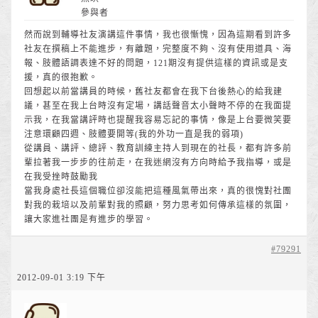
參與者
然而說到輔導社友演講這件事情，我也很慚愧，因為這期看到許多
社友在撰稿上不能進步，有離題，完整度不夠、沒有使用道具、海
報、肢體語調表達不好的問題，121期沒有提供這樣的資訊或是支
援，真的很抱歉。
回想起以前當講員的時候，舊社友都會在我下台後熱心的給我建
議，甚至在我上台時沒有定場，講話聲音太小聲時不停的在我面提
示我，在我當講評時也提醒我容易忘記的事情，像是上台要微笑要
注意環顧四週、肢體要開等(我的外功一直是我的弱項)
從講員、講評、總評、教育訓練主持人到現在的社長，都有許多前
輩拉著我一步步的往前走，在我迷網沒有方向時給予我指導，或是
在我受挫時鼓勵我
當我身處社長這個職位卻沒能把這種風氣帶出來，真的很愧對社團
對我的栽培以及前輩對我的照顧，努力思考如何傳承這樣的氛圍，
讓大家進社團是有進步的學習。
#79291
2012-09-01 3:19 下午