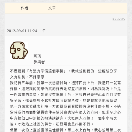
作者
文章
#79295
2012-09-01 11:24 上午
燕琪
參與者
不過說到「有沒有準備這個事情」，我就想到我的一些經驗分享
文有點長，不好意思
我記得五年前，我第一次當講員時，禮拜四要上台，我禮拜一就寫
好稿，還跟我的同學怡真約好去她家互相演練，因為我認為上台是
一件盛重的事情，如果沒有準備上台，不只自己覺得心虛而且沒有
安全感，還覺得對不起社友聽我胡說八道，於是我就到他家練習，
他一方面拿著碼表計時一方面幫我看看肢體有沒有什麼不對，不過
當時我們兩個對講員這件事情其實也沒有很大的方向，但求至少心
中有稿但口中無稿的把演講講完，大概兩人互練了一個多小時之
後，才敢站上社團的舞台，初登場也是抖到不行。
但第一次的上臺就獲得最佳講員，第二次上台時，我心想若第二次