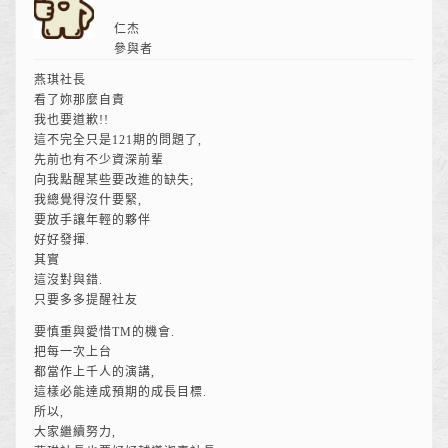
仁杰
參與者
燕琪社長
看了妳那麼自責
我也要道歉!!
這不完全只是121期的問題了,
先前也有不少資深前輩
向我點醒某些要改進的缺失;
我總覺得沒什要緊,
要放手讓年輕的夥伴
好好發揮.
其實
這沒對與錯.
只要多多提醒社友
要慎重與愛惜TM的機會.
把每一次上台
都當作上千人的演講,
這樣必能達成預期的成長目標.
所以,
大家繼續努力,