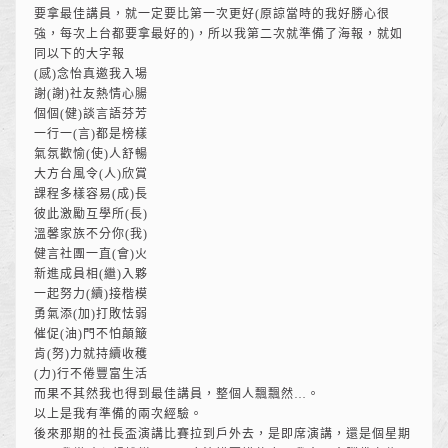
要拿最佳講員，就一定要比第一次更好(原諒當時的我好勝心很
強，每次上台都要拿最好的)，所以我第二次就準備了海報，就如
同以下的大字報
(感)念怡真邀我入場
謝(謝)社友熱情心腸
個個(健)談言語芬芳
一行一(言)都是榜樣
氣氛歡愉(使)人舒暢
大方台風令(人)欣賞
課程多樣容易(成)長
彼此激勵互學所(長)
溫馨家族不分你(我)
健言社團一直(會)火
新進成員相(繼)入夥
一起努力(續)接楷模
勇氣添(加)打敗怯弱
催促(油)門不怕顛簸
肯(努)力就持續收穫
(力)行不倦豐富生活
而果不其然我也得到最佳講員，整個人飄飄然…。
以上是我有準備的兩次經驗。
後來那期的社長盃演講比賽拉到戶外去，是即席演講，還是個星期