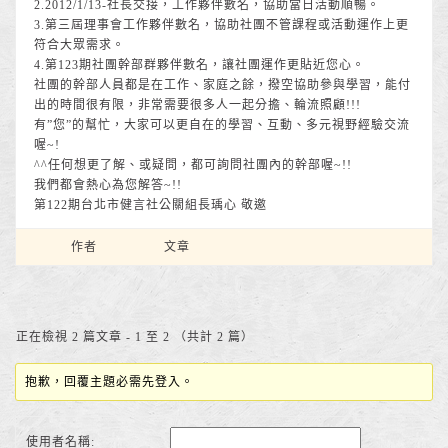
2.2012/1/13-社長交接，工作夥伴數名，協助當日活動順暢。
3.第三屆理事會工作夥伴數名，協助社團不管課程或活動運作上更
符合大眾需求。
4.第123期社團幹部群夥伴數名，讓社團運作更貼近您心。
社團的幹部人員都是在工作、家庭之餘，撥空協助參與學習，能付
出的時間很有限，非常需要很多人一起分擔、輪流照顧!!!
有”您”的幫忙，大家可以更自在的學習、互動、多元視野經驗交流
喔~!
^^任何想更了解、或疑問，都可詢問社團內的幹部喔~!!
我們都會熱心為您解答~!!
第122期台北市健言社公關組長瑀心 敬邀
作者
文章
正在檢視 2 篇文章 - 1 至 2 （共計 2 篇）
抱歉，回覆主題必需先登入。
使用者名稱: