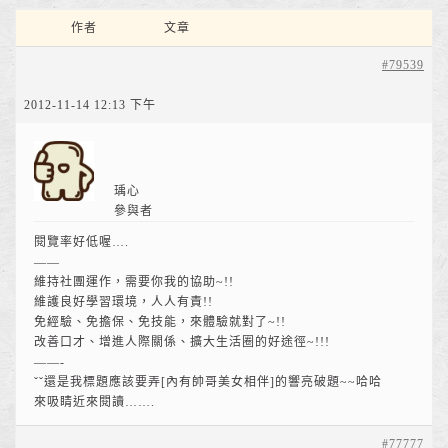
作者
文章
#79539
2012-11-14 12:13 下午
瑀心
參與者
閱覽率好低喔….
——
維持社團運作，需要你我的協助~!!
維護良好學習環境，人人有責!!
免經驗、免擔保、免技能，來體驗就對了~!!
改善口才、增進人際關係、擴大生活圈的好途徑~!!!
——-
ˇˇ還是我標題應該要弄[內有帥哥美女相伴]的響亮破題~~哈哈
來吸睛近來閱讀…….
#77777