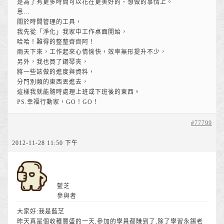
是為了有更多時間可以花在更美好的、想做的事情上。
恩…
關於時間管理的工具，
我先從「淨化」我家中工作桌面開始，
哈哈！難得的整整齊齊阿！
兩天下來，工作起來心情愉快，效率無形提升不少，
另外，我也買了鋼琴夾，
將一些該做的進度與資料，
分門別類的東西丟進去，
這樣我就能隨時處理上班或下班後的東西。
PS.幸福行動家，GO！GO！
#77799
2012-11-28 11:50 下午
藍芝
參與者
大家好:我是藍芝
昨天真是個收穫豐盛的一天,參加的學員都賺到了,除了學習永錫老