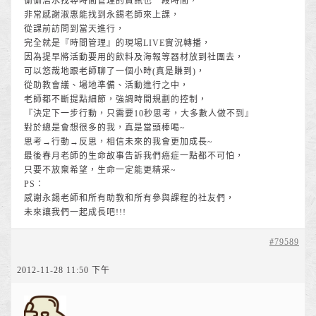
偷偷潛水找尋時間管理的資訊也一段時間，
非常感謝淑惠能找到永錫老師來上課，
從課前訪問到當天進行，
完全就是『時間管理』的現場LIVE實況轉播，
因為提早將活動要用的飲料及海報等器材放到社團去，
可以悠哉地跟老師聊了一個小時(真是賺到)，
從助教會議、場地準備、活動進行之中，
老師都不斷提點細節，強調時間規劃的控制，
『決定下一步行動，只需要10秒思考，大多數人做不到』
對於總是會想很多的我，真是當頭棒喝~
思考→行動→反思，相信未來的我會更加成長~
最後春月老師的生命故事告訴我們癌症一點都不可怕，
只要不放棄希望，生命一定能更精采~
PS：
感謝永錫老師和所有助教和所有參與課程的社友們，
未來讓我們一起成長吧!!!
#79589
2012-11-28 11:50 下午