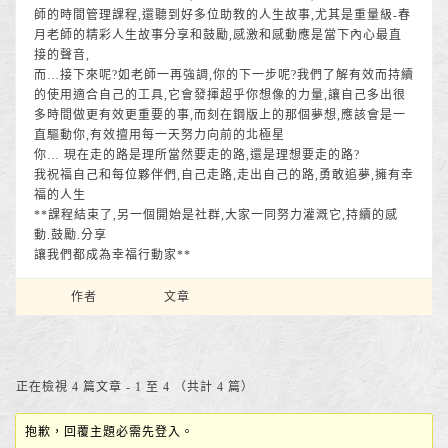
師的時間管理課程,還聽到好多位助教的人生故事,尤其是重量級-春
月老師的精彩人生故事分享和鼓勵,感激和感動應是當下內心最直
接的聲音,
而…接下來呢?如老師一再強調,你的下一步呢?我們了解有效而持續
的使用適合自己的工具,它會發揮超乎你想像的力量,讓自己多出很
多時間做更有效更重要的事,而刻在鋼版上的那個夢想,應該會是一
直驅動你,有效擅用每一天努力向前的北極星
你… 現在走的路是理所當然要走的路,還是理想要走的路?
我祝福自己和每位夥伴們,自己走路,走出自己的路,勇敢追夢,擁有幸
福的人生
**課程結束了,另一個開始是社群,大家一同努力灌溉它,持續的感
動.鼓勵.分享
讓我們都成為幸福行動家**
作者
文章
正在檢視 4 篇文章 - 1 至 4 （共計 4 篇）
抱歉，回覆主題必需先登入。